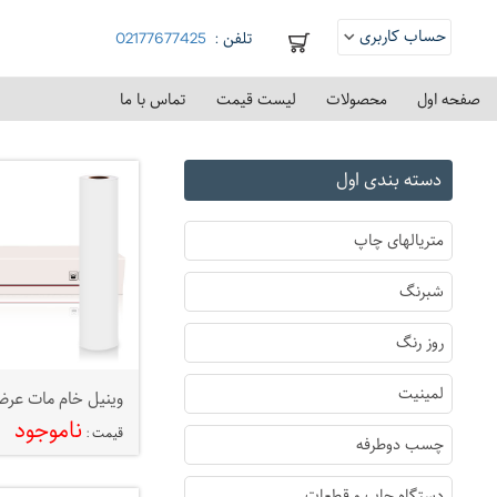
حساب کاربری
تلفن :
02177677425
ورود
صفحه اول
محصولات
لیست قیمت
تماس با ما
ثبت نام
دسته بندی اول
متریالهای چاپ
شبرنگ
روز رنگ
لمینیت
ناموجود
قیمت :
چسب دوطرفه
دستگاه چاپ و قطعات