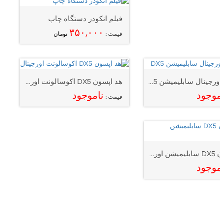
فیلم انکودر دستگاه چاپ
۳۵۰,۰۰۰
قیمت :
تومان
منیفولد اورجینال سابلیمیشن DX5
هد اپسون DX5 اکوسالونت اورجینال
موجود
ناموجود
قیمت :
هد اپسون DX5 سابلیمیشن اورجینال
موجود