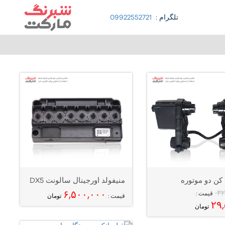
تلگرام :
09922552721
کن دو موتوره
منیفولد اورجینال سالونت DX5
۶,۵۰۰,۰۰۰
۳۲
قیمت :
قیمت :
تومان
۲۹
تومان