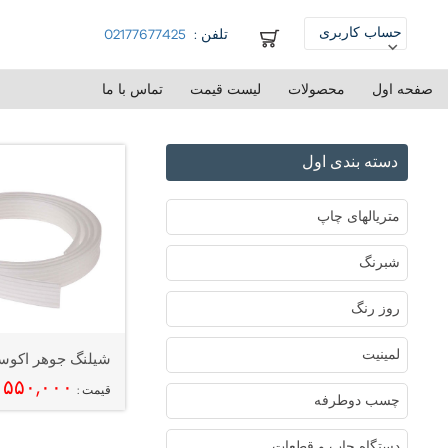
حساب کاربری
تلفن :
02177677425
ورود
صفحه اول
محصولات
لیست قیمت
تماس با ما
ثبت نام
دسته بندی اول
متریالهای چاپ
شبرنگ
روز رنگ
لمینیت
شیلنگ جوهر اکوس
۵۵۰,۰۰۰
قیمت :
چسب دوطرفه
دستگاه چاپ و قطعات