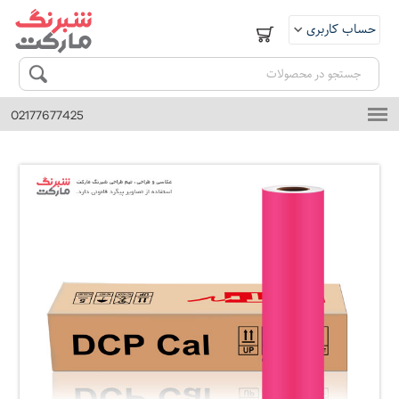
حساب کاربری
ورود
ثبت نام
02177677425