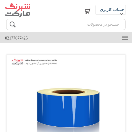
حساب کاربری
ورود
ثبت نام
02177677425