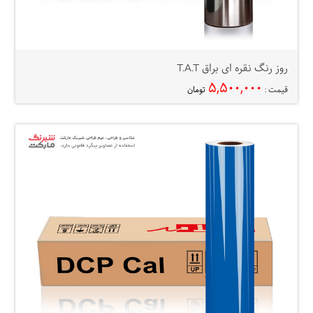
روز رنگ نقره ای براق T.A.T
۵,۵۰۰,۰۰۰
قیمت :
تومان